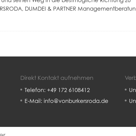
 und seinen Weg in die bestmögliche Richtung zu
URKERSRODA, DUMDEI & PARTNER Managementberatu
Direkt Kontakt aufnehmen
Verb
Telefon: +49 172 6108412
Un
E-Mail: info@vonburkersroda.de
Un