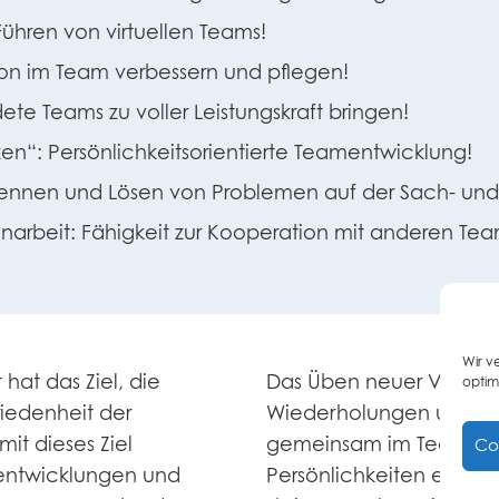
ühren von virtuellen Teams!
on im Team verbessern und pflegen!
te Teams zu voller Leistungskraft bringen!
ken“: Persönlichkeitsorientierte Teamentwicklung!
ennen und Lösen von Problemen auf der Sach- un
narbeit: Fähigkeit zur Kooperation mit anderen Tea
Wir v
hat das Ziel, die
Das Üben neuer Verhal
optim
riedenheit der
Wiederholungen und Zei
it dieses Ziel
gemeinsam im Team. So 
Co
mentwicklungen und
Persönlichkeiten entwic