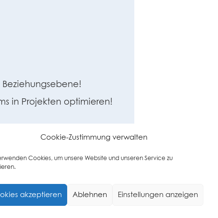
d Beziehungsebene!
ms in Projekten optimieren!
Cookie-Zustimmung verwalten
erwenden Cookies, um unsere Website und unseren Service zu
tensweisen braucht
ieren.
t für jeden Einzelnen und
lassen sich Potentiale heben,
okies akzeptieren
Ablehnen
Einstellungen anzeigen
keln und die Motivation