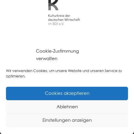
Deutsches Institut für Unternehmensnachfolge
Cookie-Zustimmung
verwalten
LINC PERSONALITY PROFILER
Wir verwenden Cookies, um unsere Website und unseren Service zu
optimieren.
Cookies akzeptieren
Ablehnen
© VON BURKERSRODA, DUMDEI & PARTNER
Einstellungen anzeigen
Managementberatung ·
Impressum