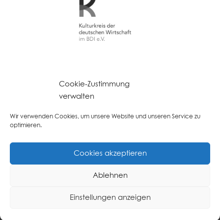
Deutsches Institut für Unternehmensnachfolge
Cookie-Zustimmung
verwalten
LINC PERSONALITY PROFILER
Wir verwenden Cookies, um unsere Website und unseren Service zu
optimieren.
Cookies akzeptieren
Ablehnen
© VON BURKERSRODA, DUMDEI & PARTNER
Einstellungen anzeigen
Managementberatung ·
Impressum